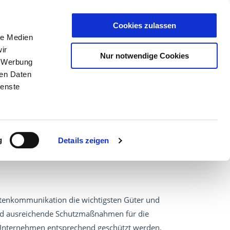
Cookies zulassen
T
DE
|
EN
le Medien
ir
Nur notwendige Cookies
, Werbung
ren Daten
 Sector
Cloud
NCP
ienste
g
Details zeigen
Datenkommunikation die wichtigsten Güter und
nd ausreichende Schutzmaßnahmen für die
n Unternehmen entsprechend geschützt werden.