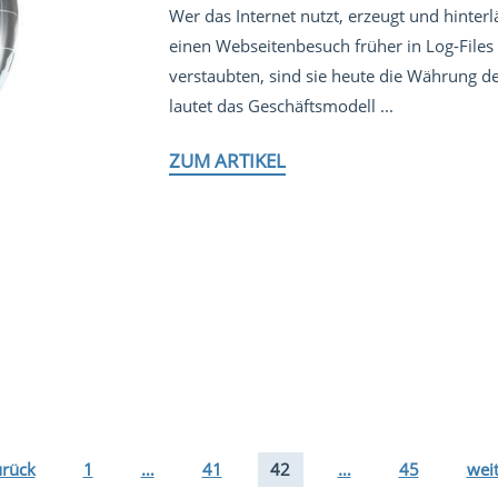
Wer das Internet nutzt, erzeugt und hinter
einen Webseitenbesuch früher in Log-File
verstaubten, sind sie heute die Währung de
lautet das Geschäftsmodell ...
ZUM ARTIKEL
urück
1
…
41
42
…
45
wei