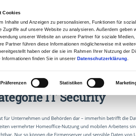
t Cookies
ÜBER UNS
KONTAK
 Inhalte und Anzeigen zu personalisieren, Funktionen für sozia
e Zugriffe auf unsere Website zu analysieren. Außerdem geben w
rwendung unserer Website an unsere Partner für soziale Medien
re Partner führen diese Informationen möglicherweise mit weite
IT Security
Cybercrime
Public
ereitgestellt haben oder die sie im Rahmen Ihrer Nutzung der D
Informationen finden Sie in unserer
Datenschutzerklärung
.
Präferenzen
Statistiken
Marketin
ategorie IT Security
e Gut für Unternehmen und Behörden dar – immerhin betrifft die 
eiten vermehrter Homeoffice-Nutzung und mobilen Arbeitens si
ichtbar. Nur so können die Firmenserver und sensible Daten vo