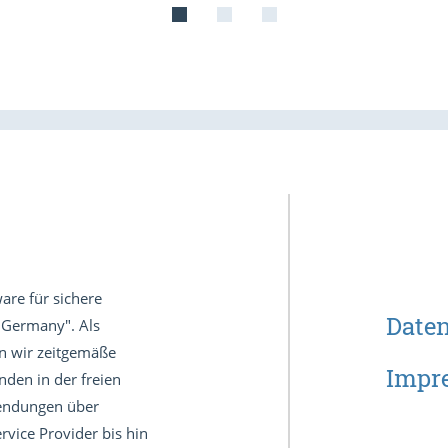
are für sichere
Date
 Germany". Als
en wir zeitgemäße
Impr
den in der freien
wendungen über
vice Provider bis hin