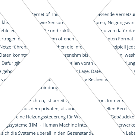
 Dinge (engl. Internet of Things, IoT) ist die umfassende Vernetzun
 kleinste Einheiten wie Sensoren für Temperaturen, Neigungswi
hle entgegen. Aktuelle und zukünftige Systeme nutzen dafür das 
bertragen die Daten in einem offenen und wohlbekannten Format. 
Netze führen. Und damit stehen die Informationen prinzipiell je
 Daten könnten die Folgen unangenehm bis dramatisch sein, wesha
 Dafür gibt es mehrere Konzepte, allen voran die Verschlüsselung
e gehört, ist technisch durchaus in der Lage, Datenverbindungen 
vermutlich auch in Zukunft nicht über die Rechenleistung, das B
 verschlüsselte Verbindung aufzubauen.
ungen zu verzichten, ist bereits jetzt keine Option. Immer wiede
 sowohl aus dem privaten, als auch dem industriellen Bereich, o
ielsweise eine Heizungssteuerung für Wohnhäuser, ein Gebäudekon
ngssysteme (HMI - Human Machine Interface) von Wasserwerken. 
 sich die Systeme überall in den Gegenständen des täglichen Leb