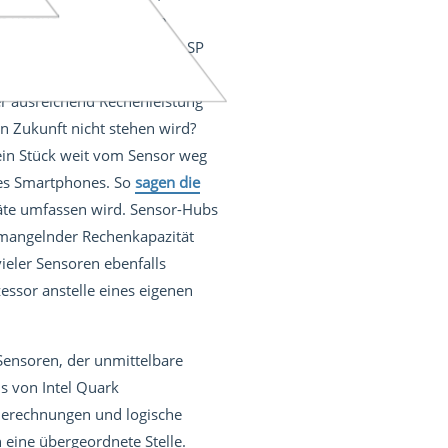
n versuchen zurzeit eine
 das NIST mit seinem Draft SP
indungen und Systemen zu
r ausreichend Rechenleistung
n Zukunft nicht stehen wird?
ein Stück weit vom Sensor weg
nes Smartphones. So
sagen die
räte umfassen wird. Sensor-Hubs
s mangelnder Rechenkapazität
ieler Sensoren ebenfalls
essor anstelle eines eigenen
 Sensoren, der unmittelbare
s von Intel Quark
Berechnungen und logische
 eine übergeordnete Stelle.