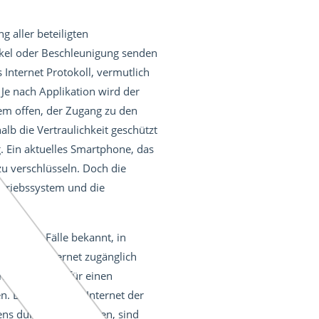
g aller beteiligten
nkel oder Beschleunigung senden
Internet Protokoll, vermutlich
Je nach Applikation wird der
dem offen, der Zugang zu den
lb die Vertraulichkeit geschützt
. Ein aktuelles Smartphone, das
zu verschlüsseln. Doch die
etriebssystem und die
r werden Fälle bekannt, in
ffen im Internet zugänglich
trollsysteme für einen
Dabei rollt der Internet der
ens durchgesetzt haben, sind