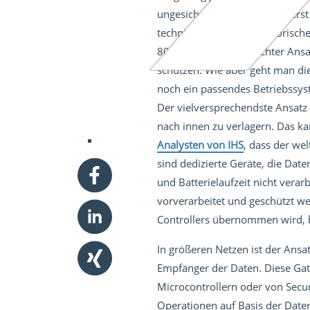
ungesicherte Verbindungen erst
technische und organisatorische
800-183. Ein durchdachter Ansa
schützen. Wie aber geht man di
noch ein passendes Betriebssys
Der vielversprechendste Ansatz
nach innen zu verlagern. Das k
Analysten von IHS
, dass der we
sind dedizierte Geräte, die Dat
und Batterielaufzeit nicht vera
vorverarbeitet und geschützt we
Controllers übernommen wird, 
In größeren Netzen ist der Ansa
Empfänger der Daten. Diese Gate
Microcontrollern oder von Sec
Operationen auf Basis der Daten