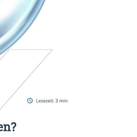
Lesezeit:
3
min
en?