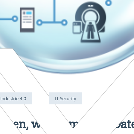
 Industrie 4.0
IT Security
soren, wohin mit den Dat