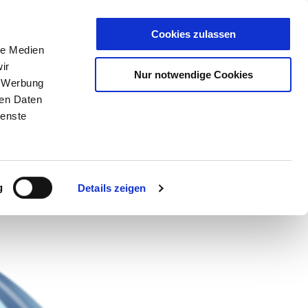
Cookies zulassen
T
DE
|
EN
le Medien
ir
Nur notwendige Cookies
, Werbung
ren Daten
 Sector
Cloud
NCP
ienste
g
Details zeigen