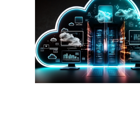
and-
VPN Ressourcen
ahl ist.