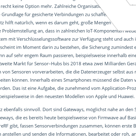
 recht keine Option mehr. Zahlreiche Organisationen und Gremie
 Grundlage für gesicherte Verbindungen zu schaffen, ganz aktuell
tz hilft natürlich, wenn es darum geht, große Mengen von Verb
e Problemstellung an, dass in zahlreichen IoT-Komponenten wede
tem mit Verschlüsselungssoftware zur Verfügung steht und auch i
 scheint im Moment darin zu bestehen, die Sicherung zumindest 
ann auf sehr engem Raum passieren, beispielsweise innerhalb ei
ltweite Markt für Sensor–Hubs bis 2018 etwa zwei Milliarden Ge
en von Sensoren vorverarbeiten, die die Datenerzeuger selbst au
rbeiten können. Innerhalb eines Smartphones müssend die Daten v
rden. Das ist eine Aufgabe, die zunehmend vom Application-Proz
beispielsweise in den neuesten Modellen von Apple und Huawei.
tz ebenfalls sinnvoll. Dort sind Gateways, möglichst nahe an den
ways, die es bereits heute beispielsweise von Firmwave auf Basi
ureRF gibt, fassen Sensorverbindungen zusammen, können erste 
 anstellen und senden die Informationen, bearbeitet oder roh, an