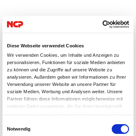
Diese Webseite verwendet Cookies
Wir verwenden Cookies, um Inhalte und Anzeigen zu
personalisieren, Funktionen für soziale Medien anbieten
zu können und die Zugriffe auf unsere Website zu
analysieren. Außerdem geben wir Informationen zu Ihrer
Verwendung unserer Website an unsere Partner für
soziale Medien, Werbung und Analysen weiter. Unsere
Partner führen diese Informationen möglicherweise mit
01.09.2022
weiteren Daten zusammen, die Sie ihnen bereitgestellt
haben oder die sie im Rahmen Ihrer Nutzung der Dienste
Cybercrime
IT Security
gesammelt haben. Weitere Informationen finden Sie in
Einwilligungsauswahl
unserer
Datenschutzerklärung
.
Notwendig
Autor: VPN Haus