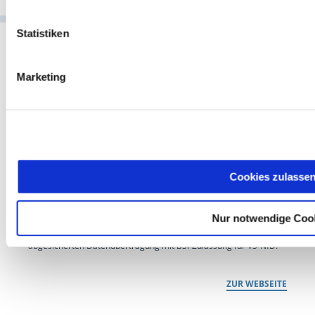
Statistiken
Marketing
NCP entwickelt seit über 35 Jahren leistungsstarke Software für
sichere Kommunikation nach dem Leitsatz "IT-Security made in
Germany". Als technologischer Marktführer für Enterprise-VPN
schaffen wir zeitgemäße Remote-Access-Lösungen für unsere
Cookies zulasse
internationalen Kunden in der freien Wirtschaft und im Public
Sector – von Homeoffice-Anwendungen über Lösungen für IIoT,
Nur notwendige Coo
Smart Maintenance oder Managed Service Provider bis hin zur
abgesicherten Datenübertragung mit BSI-Zulassung für VS-NfD.
ZUR WEBSEITE