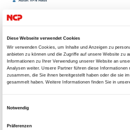
Autor: VPN Haus
Au
N:
Digitale Souveränität: Europa holt sich
Halb
hlt
die Datenkontrolle zurück
unse
n On-
Digitale Souveränität: So behalten Unternehmen die Kontrolle
Die Fuß
Diese Webseite verwendet Cookies
über ihre Daten. DSGVO, Cloud Act, Datenlokalisierung und VPN
USA, K
Wir verwenden Cookies, um Inhalte und Anzeigen zu personal
im Überblick.
Zeitpu
anbieten zu können und die Zugriffe auf unsere Website zu 
haben d
Informationen zu Ihrer Verwendung unserer Website an unse
ZUM ARTIKEL
Analysen weiter. Unsere Partner führen diese Informationen
jedem g
zusammen, die Sie ihnen bereitgestellt haben oder die sie 
gesammelt haben. Weitere Informationen finden Sie in unser
ZUM A
Einwilligungsauswahl
Notwendig
Präferenzen