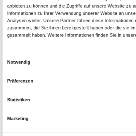
anbieten zu können und die Zugriffe auf unsere Website zu 
Autor: VPN Haus
Au
Informationen zu Ihrer Verwendung unserer Website an unse
Analysen weiter. Unsere Partner führen diese Informationen
ale
Digitale Souveränität: Europa holt sich
Halb
zusammen, die Sie ihnen bereitgestellt haben oder die sie 
um
die Datenkontrolle zurück
unse
gesammelt haben. Weitere Informationen finden Sie in unser
Digitale Souveränität: So behalten Unternehmen die Kontrolle
Die Fuß
Einwilligungsauswahl
über ihre Daten. DSGVO, Cloud Act, Datenlokalisierung und VPN
USA, K
Notwendig
en
im Überblick.
Zeitpu
itale
haben d
Präferenzen
ZUM ARTIKEL
der
jedem g
ukturen
ZUM A
Statistiken
Marketing