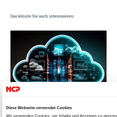
Das könnte Sie auch interessieren:
23.07.2026
09.
Diese Webseite verwendet Cookies
Cloud
IT Security
VPN
NC
Wir verwenden Cookies, um Inhalte und Anzeigen zu personal