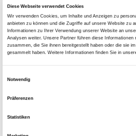
Diese Webseite verwendet Cookies
Autor: VPN Haus
Au
Wir verwenden Cookies, um Inhalte und Anzeigen zu personal
anbieten zu können und die Zugriffe auf unsere Website zu 
ale
Digitale Souveränität: Europa holt sich
Halb
Informationen zu Ihrer Verwendung unserer Website an unse
um
die Datenkontrolle zurück
unse
Analysen weiter. Unsere Partner führen diese Informationen
zusammen, die Sie ihnen bereitgestellt haben oder die sie 
Digitale Souveränität: So behalten Unternehmen die Kontrolle
Die Fuß
gesammelt haben. Weitere Informationen finden Sie in unser
über ihre Daten. DSGVO, Cloud Act, Datenlokalisierung und VPN
USA, K
en
im Überblick.
Zeitpu
itale
Einwilligungsauswahl
haben d
Notwendig
ZUM ARTIKEL
der
jedem g
ukturen
ZUM A
Präferenzen
Statistiken
Marketing