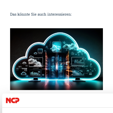
Das könnte Sie auch interessieren:
23.07.2026
09.
Cloud
IT Security
VPN
NC