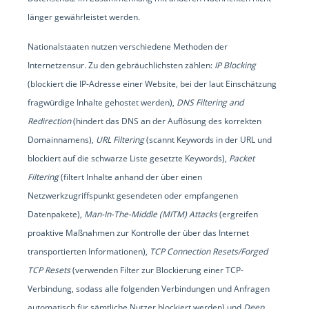
länger gewährleistet werden.
Nationalstaaten nutzen verschiedene Methoden der
Internetzensur. Zu den gebräuchlichsten zählen:
IP Blocking
(blockiert die IP-Adresse einer Website, bei der laut Einschätzung
fragwürdige Inhalte gehostet werden),
DNS Filtering and
Redirection
(hindert das DNS an der Auflösung des korrekten
Domainnamens),
URL Filtering
(scannt Keywords in der URL und
blockiert auf die schwarze Liste gesetzte Keywords),
Packet
Filtering
(filtert Inhalte anhand der über einen
Netzwerkzugriffspunkt gesendeten oder empfangenen
Datenpakete),
Man-In-The-Middle (MITM) Attacks
(ergreifen
proaktive Maßnahmen zur Kontrolle der über das Internet
transportierten Informationen),
TCP Connection Resets/Forged
TCP Resets
(verwenden Filter zur Blockierung einer TCP-
Verbindung, sodass alle folgenden Verbindungen und Anfragen
automatisch für sämtliche Nutzer blockiert werden) und
Deep