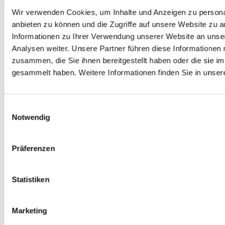
Wir verwenden Cookies, um Inhalte und Anzeigen zu personal
N:
Digitale Souveränität: Europa holt sich
Halb
anbieten zu können und die Zugriffe auf unsere Website zu 
hlt
die Datenkontrolle zurück
unse
Informationen zu Ihrer Verwendung unserer Website an unse
Analysen weiter. Unsere Partner führen diese Informationen
n On-
Digitale Souveränität: So behalten Unternehmen die Kontrolle
Die Fuß
zusammen, die Sie ihnen bereitgestellt haben oder die sie 
über ihre Daten. DSGVO, Cloud Act, Datenlokalisierung und VPN
USA, K
gesammelt haben. Weitere Informationen finden Sie in unser
im Überblick.
Zeitpu
haben d
ZUM ARTIKEL
Einwilligungsauswahl
jedem g
Notwendig
ZUM A
Präferenzen
Statistiken
Marketing