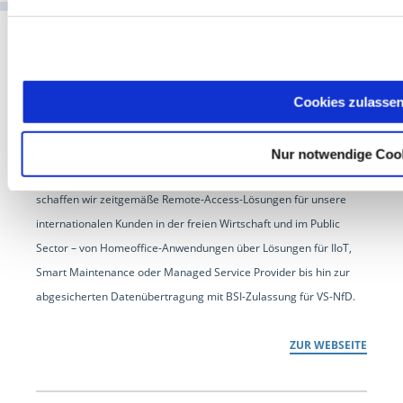
Cookies zulasse
NCP entwickelt seit über 35 Jahren leistungsstarke Software für
sichere Kommunikation nach dem Leitsatz "IT-Security made in
Nur notwendige Coo
Germany". Als technologischer Marktführer für Enterprise-VPN
schaffen wir zeitgemäße Remote-Access-Lösungen für unsere
internationalen Kunden in der freien Wirtschaft und im Public
Sector – von Homeoffice-Anwendungen über Lösungen für IIoT,
Smart Maintenance oder Managed Service Provider bis hin zur
abgesicherten Datenübertragung mit BSI-Zulassung für VS-NfD.
ZUR WEBSEITE