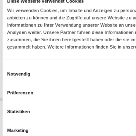
Diese Webseite verwendet Cookies
über ihre Daten. DSGVO, Cloud Act, Datenlokalisierung und VPN
USA, K
Wir verwenden Cookies, um Inhalte und Anzeigen zu personal
im Überblick.
Zeitpu
anbieten zu können und die Zugriffe auf unsere Website zu 
haben d
ZUM ARTIKEL
Informationen zu Ihrer Verwendung unserer Website an unse
jedem g
Analysen weiter. Unsere Partner führen diese Informationen
zusammen, die Sie ihnen bereitgestellt haben oder die sie 
ZUM A
gesammelt haben. Weitere Informationen finden Sie in unser
Einwilligungsauswahl
Notwendig
Präferenzen
Statistiken
Marketing