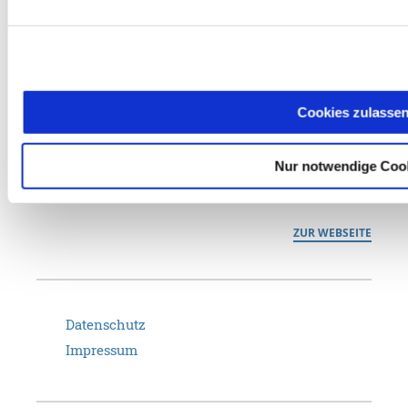
NCP entwickelt seit über 35 Jahren leistungsstarke Software für
sichere Kommunikation nach dem Leitsatz "IT-Security made in
Germany". Als technologischer Marktführer für Enterprise-VPN
schaffen wir zeitgemäße Remote-Access-Lösungen für unsere
internationalen Kunden in der freien Wirtschaft und im Public
Cookies zulasse
Sector – von Homeoffice-Anwendungen über Lösungen für IIoT,
Smart Maintenance oder Managed Service Provider bis hin zur
Nur notwendige Coo
abgesicherten Datenübertragung mit BSI-Zulassung für VS-NfD.
ZUR WEBSEITE
Datenschutz
Impressum