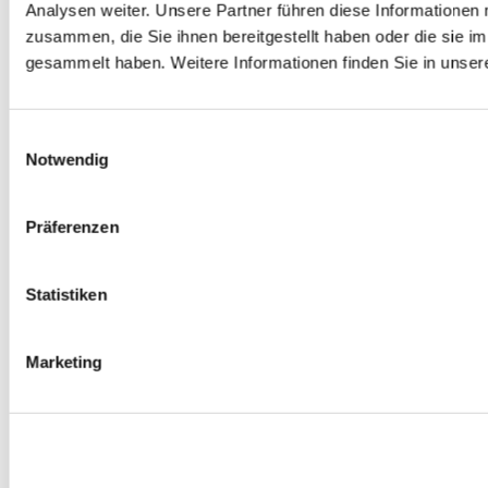
Analysen weiter. Unsere Partner führen diese Informationen
zusammen, die Sie ihnen bereitgestellt haben oder die sie 
Autor: VPN Haus
Au
gesammelt haben. Weitere Informationen finden Sie in unser
ale
Digitale Souveränität: Europa holt sich
Halb
um
die Datenkontrolle zurück
unse
Einwilligungsauswahl
Notwendig
Digitale Souveränität: So behalten Unternehmen die Kontrolle
Die Fuß
über ihre Daten. DSGVO, Cloud Act, Datenlokalisierung und VPN
USA, K
Präferenzen
en
im Überblick.
Zeitpu
itale
haben d
ZUM ARTIKEL
Statistiken
der
jedem g
ukturen
ZUM A
Marketing