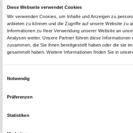
Diese Webseite verwendet Cookies
23.07.2026
09.
Wir verwenden Cookies, um Inhalte und Anzeigen zu personal
Cloud
IT Security
VPN
NC
anbieten zu können und die Zugriffe auf unsere Website zu 
Informationen zu Ihrer Verwendung unserer Website an unse
Autor: VPN Haus
Au
Analysen weiter. Unsere Partner führen diese Informationen
zusammen, die Sie ihnen bereitgestellt haben oder die sie 
ale
Digitale Souveränität: Europa holt sich
Halb
gesammelt haben. Weitere Informationen finden Sie in unser
um
die Datenkontrolle zurück
unse
Digitale Souveränität: So behalten Unternehmen die Kontrolle
Die Fuß
Einwilligungsauswahl
über ihre Daten. DSGVO, Cloud Act, Datenlokalisierung und VPN
USA, K
Notwendig
en
im Überblick.
Zeitpu
itale
haben d
Präferenzen
ZUM ARTIKEL
der
jedem g
ukturen
Statistiken
ZUM A