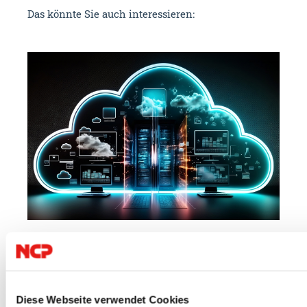
Das könnte Sie auch interessieren:
23.07.2026
09.
Cloud
IT Security
VPN
NC
Diese Webseite verwendet Cookies
Autor: VPN Haus
Au