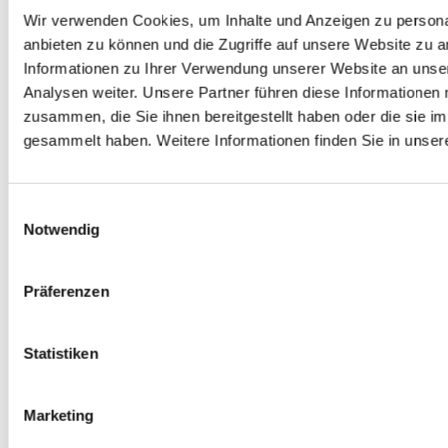
Wir verwenden Cookies, um Inhalte und Anzeigen zu personal
anbieten zu können und die Zugriffe auf unsere Website zu 
ale
Digitale Souveränität: Europa holt sich
Halb
Informationen zu Ihrer Verwendung unserer Website an unse
um
die Datenkontrolle zurück
unse
Analysen weiter. Unsere Partner führen diese Informationen
zusammen, die Sie ihnen bereitgestellt haben oder die sie 
Digitale Souveränität: So behalten Unternehmen die Kontrolle
Die Fuß
gesammelt haben. Weitere Informationen finden Sie in unser
über ihre Daten. DSGVO, Cloud Act, Datenlokalisierung und VPN
USA, K
en
im Überblick.
Zeitpu
itale
haben d
Einwilligungsauswahl
ZUM ARTIKEL
der
Notwendig
jedem g
ukturen
ZUM A
Präferenzen
Statistiken
Marketing