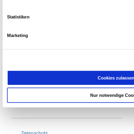
Statistiken
NCP entwickelt seit über 35 Jahren leistungsstarke Software für
Marketing
sichere Kommunikation nach dem Leitsatz "IT-Security made in
Germany". Als technologischer Marktführer für Enterprise-VPN
schaffen wir zeitgemäße Remote-Access-Lösungen für unsere
internationalen Kunden in der freien Wirtschaft und im Public
Sector – von Homeoffice-Anwendungen über Lösungen für IIoT,
Cookies zulasse
Smart Maintenance oder Managed Service Provider bis hin zur
abgesicherten Datenübertragung mit BSI-Zulassung für VS-NfD.
Nur notwendige Coo
ZUR WEBSEITE
Datenschutz