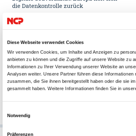
hlt
die Datenkontrolle zurück
unse
n On-
Digitale Souveränität: So behalten Unternehmen die Kontrolle
Die Fuß
über ihre Daten. DSGVO, Cloud Act, Datenlokalisierung und VPN
USA, K
im Überblick.
Zeitpu
Diese Webseite verwendet Cookies
haben d
ZUM ARTIKEL
Wir verwenden Cookies, um Inhalte und Anzeigen zu personal
jedem g
anbieten zu können und die Zugriffe auf unsere Website zu 
Informationen zu Ihrer Verwendung unserer Website an unse
ZUM A
Analysen weiter. Unsere Partner führen diese Informationen
zusammen, die Sie ihnen bereitgestellt haben oder die sie 
gesammelt haben. Weitere Informationen finden Sie in unser
Einwilligungsauswahl
Notwendig
Präferenzen