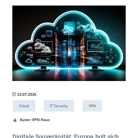
23.07.2026
09.
Cloud
IT Security
VPN
NC
Autor: VPN Haus
Au
N:
Digitale Souveränität: Europa holt sich
Halb