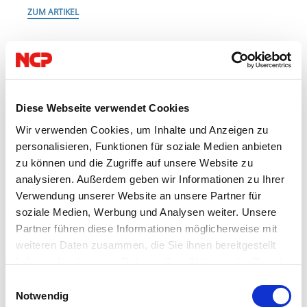
ZUM ARTIKEL
Diese Webseite verwendet Cookies
Wir verwenden Cookies, um Inhalte und Anzeigen zu
personalisieren, Funktionen für soziale Medien anbieten
zu können und die Zugriffe auf unsere Website zu
analysieren. Außerdem geben wir Informationen zu Ihrer
Verwendung unserer Website an unsere Partner für
soziale Medien, Werbung und Analysen weiter. Unsere
Partner führen diese Informationen möglicherweise mit
weiteren Daten zusammen, die Sie ihnen bereitgestellt
haben oder die sie im Rahmen Ihrer Nutzung der Dienste
23.06.2022
gesammelt haben. Weitere Informationen finden Sie in
Einwilligungsauswahl
unserer
NCP
Datenschutzerklärung
VPN
.
Notwendig