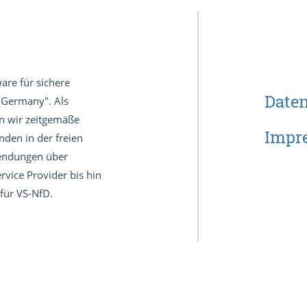
are für sichere
Date
 Germany". Als
en wir zeitgemäße
Impr
den in der freien
wendungen über
vice Provider bis hin
für VS-NfD.