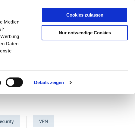
Cookies zulassen
T
DE
|
EN
le Medien
ir
Nur notwendige Cookies
, Werbung
ren Daten
 Sector
Cloud
NCP
ienste
g
Details zeigen
Security
VPN