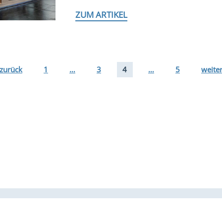
ZUM ARTIKEL
zurück
1
…
3
4
…
5
weite